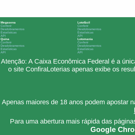
Megasena
Lotofácil
Conferir
Conferir
Desdobramentos
Desdobramentos
Estatísticas
Estatísticas
API
API
Quina
Lotomania
Conferir
Conferir
Desdobramentos
Desdobramentos
Estatísticas
Estatísticas
API
API
Atenção: A Caixa Econômica Federal é a única r
o site ConfiraLoterias apenas exibe os result
Apenas maiores de 18 anos podem apostar nas 
Para uma abertura mais rápida das páginas
Google Chr